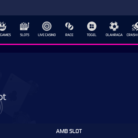
 GAMES
SLOTS
LIVE CASINO
RACE
TOGEL
OLAHRAGA
CRASH
AMB SLOT