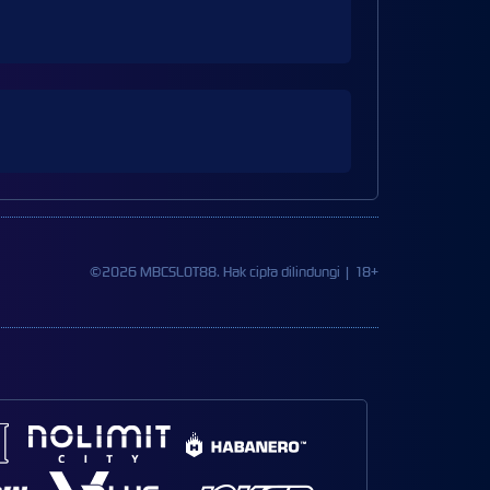
©2026 MBCSLOT88. Hak cipta dilindungi | 18+