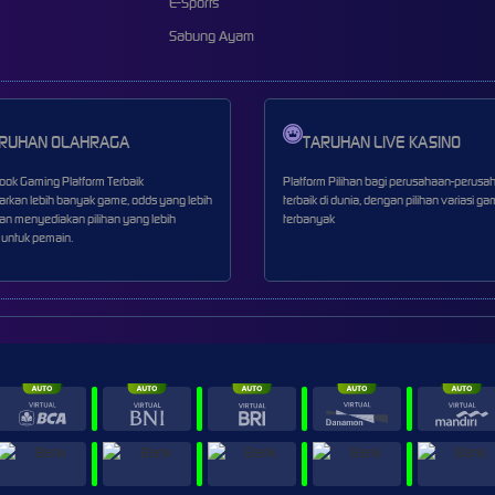
E-Sports
Sabung Ayam
RUHAN OLAHRAGA
TARUHAN LIVE KASINO
ook Gaming Platform Terbaik
Platform Pilihan bagi perusahaan-perusa
kan lebih banyak game, odds yang lebih
terbaik di dunia, dengan pilihan variasi g
 dan menyediakan pilihan yang lebih
terbanyak
untuk pemain.