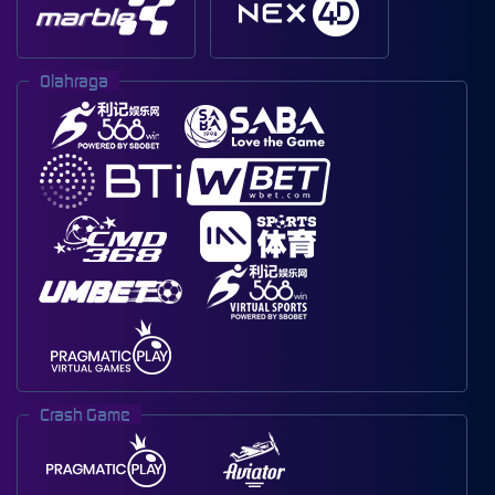
Olahraga
Crash Game