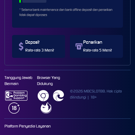
* Selama bank maintenance dan bank offline deposit dan penarikan
tidak dapat diproses
Deposit
Penarikan
Rata-rata 3 Menit
Rata-rata 5 Menit
Tanggung Jawab
Browser Yang
Bermain
Didukung
©2026 MBCSLOT88. Hak cipta
dilindungi | 18+
Platform Penyedia Layanan