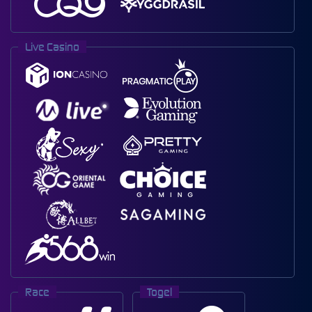
Live Casino
Race
Togel