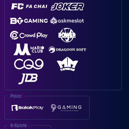
Poker
E-Sports