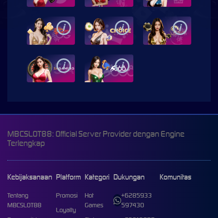
i
i
i
i
i
MBCSLOT88: Official Server Provider dengan Engine
Terlengkap
Kebijaksanaan
Platform
Kategori
Dukungan
Komunitas
Tentang
Promosi
Hot
+6285933
MBCSLOT88
Games
597430
Loyalty