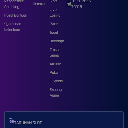
Responsible
Slots
+62812655
Referral
Gambling
79316
Live
Pusat Bantuan
Casino
Syarat dan
Race
Ketentuan
Togel
Olahraga
Crash
Game
Arcade
Poker
E-Sports
Sabung
Ayam
TARUHAN SLOT