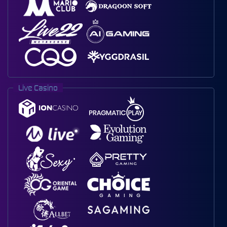
Live Casino