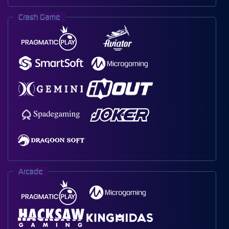
Crash Game
Arcade