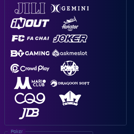
Poker