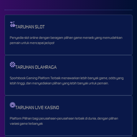
TARUHAN SLOT
Penyedia slot online dengan beragam pilihan game menarik yang memudahkan
pemain untuk mencapai jackpot
TARUHAN OLAHRAGA
Sportsbook Gaming Platform Terbaik menawarkan lebih banyak game, odds yang
lebih tinggi, dan menyediakan pilihan yang lebih banyak untuk pemain.
TARUHAN LIVE KASINO
Platform Pilihan bagi perusahaan-perusahaan terbaik di dunia, dengan pilihan
variasi game terbanyak