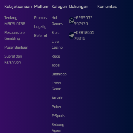
Kebijaksanaan
Platform
Kategori
Dukungan
Komunitas
Tentang
Promosi
Hot
+6285933
MBCSLOT88
Games
597430
Loyalty
Responsible
Slots
+62812655
Referral
Gambling
79316
Live
Pusat Bantuan
Casino
Syarat dan
Race
Ketentuan
Togel
Olahraga
Crash
Game
Arcade
Poker
E-Sports
Sabung
Ayam