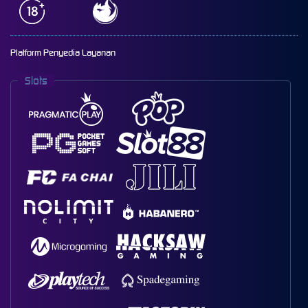
Platform Penyedia Layanan
Slots