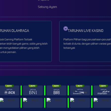
Sabung Ayam
RUHAN OLAHRAGA
TARUHAN LIVE KASINO
ook Gaming Platform Terbaik
Platform Pilihan bagi perusahaan-perusa
kan lebih banyak game, odds yang lebih
terbaik di dunia, dengan pilihan variasi g
 dan menyediakan pilihan yang lebih
terbanyak
untuk pemain.